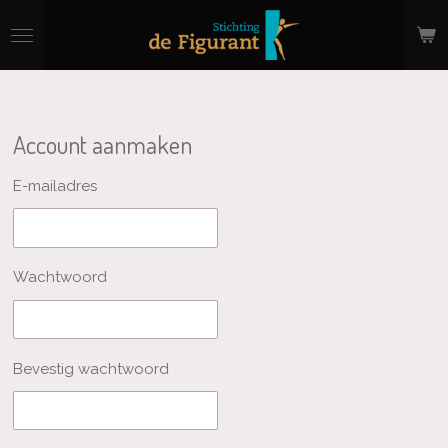
Ga
direct
naar
de
hoofdinhoud
Account aanmaken
E-mailadres
Wachtwoord
Bevestig wachtwoord