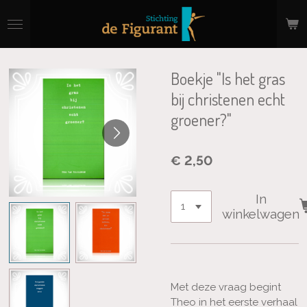
Ga
direct
naar
de
hoofdinhoud
Boekje "Is het gras
bij christenen echt
groener?"
€ 2,50
In
winkelwagen
Met deze vraag begint
Theo in het eerste verhaal